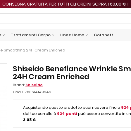
CONSEGNA GRATUITA PER TUTTI GLI ORDINI SOPRA I 60,00 € !
o
Trattamenti Corpo
Linea Uomo
Cofanetti
kle Smoothing 24H Cream Enriched
Shiseido Benefiance Wrinkle S
24H Cream Enriched
Brand:
Shiseido
Cod:
0768614149545
Acquistando questo prodotto puoi ricevere fino a
924
del tuo carrello è
924
punti
può essere convertito in un
3,08 €
.