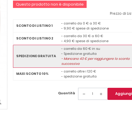
Questo prodotto non è disponibile
Prezzo di Lis
- carrello da 0 € a 30 €
SCONTO DI LISTINO 1
- 9,90 € spese di spedizione
- carrello da 30 € a 60 €
SCONTO DI LISTINO 2
- 4,90 € spese di spedizione
- carrello da 60 € in su
- Spedizione gratuita
SPEDIZIONE GRATUITA
-
Mancano
43
€ per raggiungere lo sconto
successivo
- carrello oltre i 120 €
MAXI SCONTO 10%
- spedizione gratuita
Quantità
Aggiungi