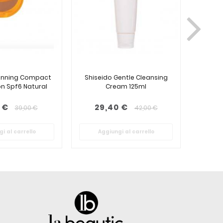
Tanning Compact
Shiseido Gentle Cleansing
Shiseid
n Spf6 Natural
Cream 125ml
 €
29,40 €
30
39,00 €
42,00 €
i al carrello
Aggiungi al carrello
Ag