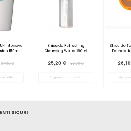
UN Intensive
Shiseido Refreshing
Shiseido 
sion 150ml
Cleansing Water 180ml
Foundatio
25,20 €
26,10
37,00 €
38,00 €
carrello
Aggiungi al carrello
Aggiung
NTI SICURI