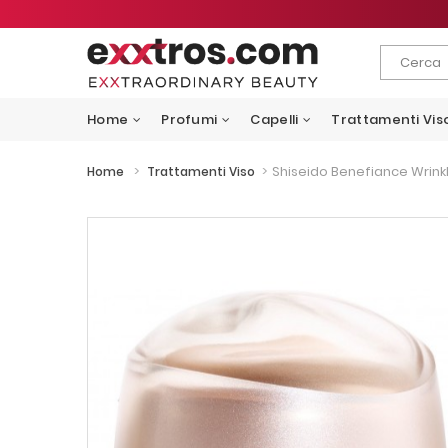
Home
Profumi
Capelli
Trattamenti Vis
>
>
Shiseido Benefiance Wrin
Home
Trattamenti Viso