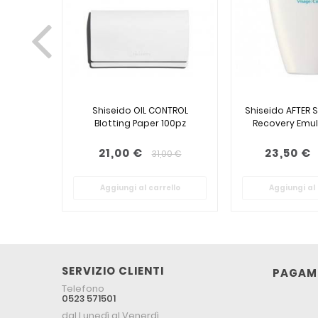
Shiseido OIL CONTROL
Shiseido AFTER S
Blotting Paper 100pz
Recovery Emul
21,00 €
23,50 €
31,00 €
Aggiungi al carrello
Aggiungi al 
SERVIZIO CLIENTI
PAGAME
Telefono
0523 571501
dal Lunedì al Venerdì