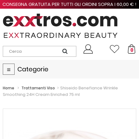
CONSEGNA GRATUITA PER TUTTI GLI ORDINI SOPRA I 60,00 € !
0
Categorie
Navigazione
Toggle
>
>
Shiseido Benefiance Wrinkle
Home
Trattamenti Viso
Smoothing 24H Cream Enriched 75 ml