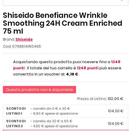
Shiseido Benefiance Wrinkle
Smoothing 24H Cream Enriched
75 ml
Brand:
Shiseido
Cod:
0768614160465
Acquistando questo prodotto puoi ricevere fino a
1248
punti
. Il totale del tuo carrello è
1248
punti
può essere
convertito in un voucher di:
4,16 €
.
Questo prodotto non è disponibile
132,00 €
Prezzo di Listino:
SCONTO DI
- carrello da 0 € a 30 €
104,00 €
LISTINO 1
- 9,90 € spese di spedizione
SCONTO DI
- carrello da 30 € a 60 €
104,00 €
LISTINO 2
- 4,90 € spese di spedizione