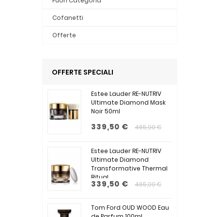
Fuori Categoria
Cofanetti
Offerte
OFFERTE SPECIALI
Estee Lauder RE-NUTRIV
Ultimate Diamond Mask
Noir 50ml
339,50 €
465,00 €
Estee Lauder RE-NUTRIV
Ultimate Diamond
Transformative Thermal
Ritual...
339,50 €
465,00 €
Tom Ford OUD WOOD Eau
de Parfum 100ml