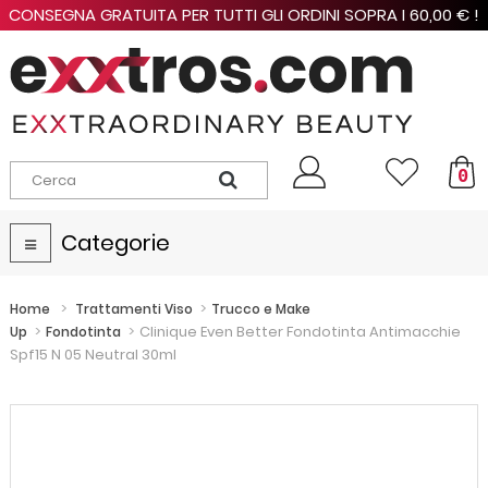
CONSEGNA GRATUITA PER TUTTI GLI ORDINI SOPRA I 60,00 € !
0
Categorie
Navigazione
Toggle
>
>
Home
Trattamenti Viso
Trucco e Make
>
>
Clinique Even Better Fondotinta Antimacchie
Up
Fondotinta
Spf15 N 05 Neutral 30ml