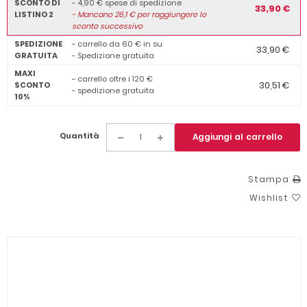
SCONTO DI
- 4,90 € spese di spedizione
33,90 €
LISTINO 2
-
Mancano
26,1
€ per raggiungere lo
sconto successivo
SPEDIZIONE
- carrello da 60 € in su
33,90 €
GRATUITA
- Spedizione gratuita
MAXI
- carrello oltre i 120 €
30,51 €
SCONTO
- spedizione gratuita
10%
Quantità
Aggiungi al carrello
Stampa
Wishlist