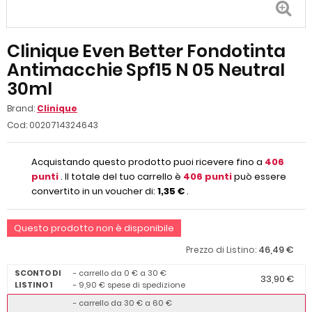
Clinique Even Better Fondotinta
Antimacchie Spf15 N 05 Neutral
30ml
Brand:
Clinique
Cod:
0020714324643
Acquistando questo prodotto puoi ricevere fino a
406
punti
. Il totale del tuo carrello è
406
punti
può essere
convertito in un voucher di:
1,35 €
.
Questo prodotto non è disponibile
46,49 €
Prezzo di Listino:
SCONTO DI
- carrello da 0 € a 30 €
33,90 €
LISTINO 1
- 9,90 € spese di spedizione
- carrello da 30 € a 60 €