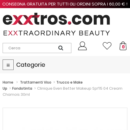
CONSEGNA GRATUITA PER TUTTI GLI ORDINI SOPRA I 60,00 € !
0
Categorie
Navigazione
Toggle
>
>
Home
Trattamenti Viso
Trucco e Make
>
>
Clinique Even Better Makeup Spf15 04 Cream
Up
Fondotinta
Chamois 30ml