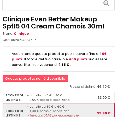
Clinique Even Better Makeup
Spf15 04 Cream Chamois 30ml
Brand:
Clinique
Cod:
0020714324636
Acquistando questo prodotto puoi ricevere fino a
406
punti
. Il totale del tuo carrello è
406
punti
può essere
convertito in un voucher di:
1,35 €
.
Questo prodotto non è disponibile
46,49 €
Prezzo di Listino:
SCONTO DI
- carrello da 0 € a 30 €
33,90 €
LISTINO 1
- 9,90 € spese di spedizione
- carrello da 30 € a 60 €
SCONTO DI
- 4,90 € spese di spedizione
33,90 €
LISTINO 2
-
Mancano
26,1
€ per raggiungere lo