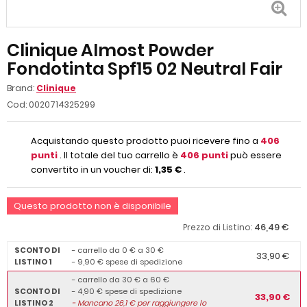
Clinique Almost Powder
Fondotinta Spf15 02 Neutral Fair
Brand:
Clinique
Cod:
0020714325299
Acquistando questo prodotto puoi ricevere fino a
406
punti
. Il totale del tuo carrello è
406
punti
può essere
convertito in un voucher di:
1,35 €
.
Questo prodotto non è disponibile
46,49 €
Prezzo di Listino:
SCONTO DI
- carrello da 0 € a 30 €
33,90 €
LISTINO 1
- 9,90 € spese di spedizione
- carrello da 30 € a 60 €
SCONTO DI
- 4,90 € spese di spedizione
33,90 €
LISTINO 2
-
Mancano
26,1
€ per raggiungere lo