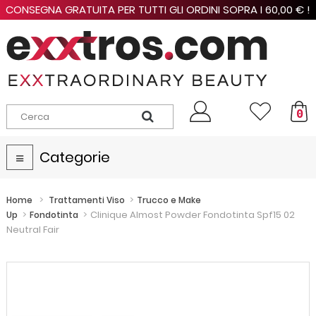
CONSEGNA GRATUITA PER TUTTI GLI ORDINI SOPRA I 60,00 € !
0
Categorie
Navigazione
Toggle
>
>
Home
Trattamenti Viso
Trucco e Make
>
>
Clinique Almost Powder Fondotinta Spf15 02
Up
Fondotinta
Neutral Fair