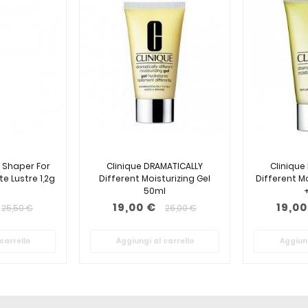
 Shaper For
Clinique DRAMATICALLY
Clinique
e Lustre 1,2g
Different Moisturizing Gel
Different Mo
50ml
19,00 €
19,00
25,50 €
26,00 €
carrello
Aggiungi al carrello
Aggiung