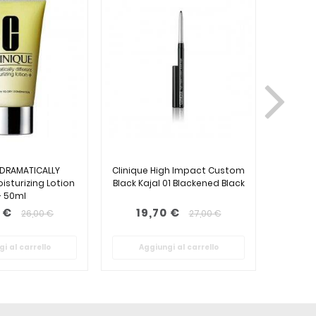
 DRAMATICALLY
Clinique High Impact Custom
Cliniq
isturizing Lotion
Black Kajal 01 Blackened Black
+ 50ml
 €
19,70 €
2
26,00 €
27,00 €
i al carrello
Aggiungi al carrello
Ag