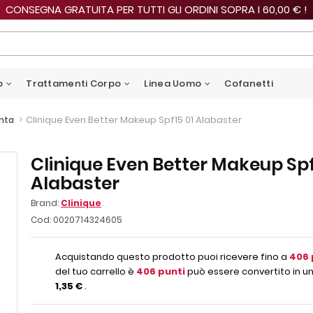
CONSEGNA GRATUITA PER TUTTI GLI ORDINI SOPRA I 60,00 € !
o
Trattamenti Corpo
Linea Uomo
Cofanetti
>
Clinique Even Better Makeup Spf15 01 Alabaster
nta
Clinique Even Better Makeup Spf
Alabaster
Brand:
Clinique
Cod:
0020714324605
Acquistando questo prodotto puoi ricevere fino a
406
del tuo carrello è
406
punti
può essere convertito in un
1,35 €
.