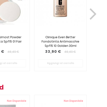
 Almost Powder
Clinique Even Better
Cli
a Spf15 01 Fair
Fondotinta Antimacchie
Fondo
Spf15 10 Golden 30ml
Spf
 €
33,90 €
33
46,49 €
46,49 €
i al carrello
Aggiungi al carrello
Ag
nd
Non Disponibile
Non Disponibile