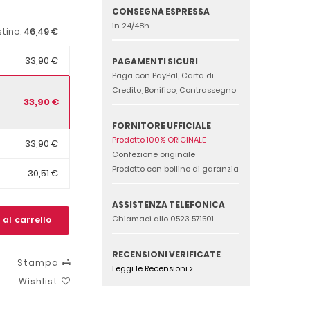
CONSEGNA ESPRESSA
in 24/48h
46,49 €
stino:
33,90 €
PAGAMENTI SICURI
Paga con PayPal, Carta di
Credito, Bonifico, Contrassegno
33,90 €
FORNITORE UFFICIALE
Prodotto 100% ORIGINALE
33,90 €
Confezione originale
Prodotto con bollino di garanzia
30,51 €
ASSISTENZA TELEFONICA
Chiamaci allo 0523 571501
 al carrello
RECENSIONI VERIFICATE
Stampa
Leggi le Recensioni >
Wishlist