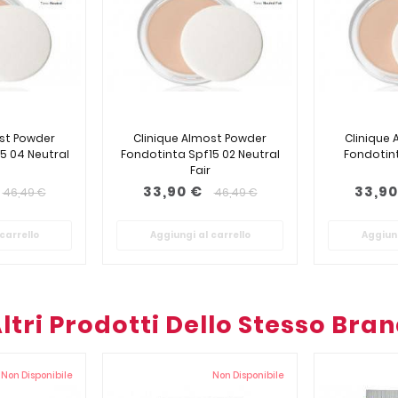
ost Powder
Clinique Almost Powder
Clinique
5 04 Neutral
Fondotinta Spf15 02 Neutral
Fondotint
Fair
33,90 €
33,90
46,49 €
46,49 €
carrello
Aggiungi al carrello
Aggiung
ltri Prodotti Dello Stesso Bra
Non Disponibile
Non Disponibile