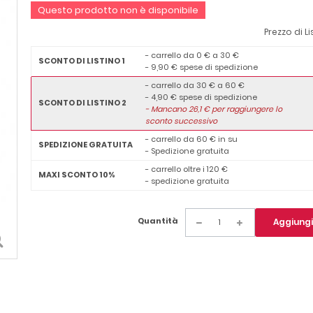
Questo prodotto non è disponibile
Prezzo di Li
- carrello da 0 € a 30 €
SCONTO DI LISTINO 1
- 9,90 € spese di spedizione
- carrello da 30 € a 60 €
- 4,90 € spese di spedizione
SCONTO DI LISTINO 2
-
Mancano
26,1
€ per raggiungere lo
sconto successivo
- carrello da 60 € in su
SPEDIZIONE GRATUITA
- Spedizione gratuita
- carrello oltre i 120 €
MAXI SCONTO 10%
- spedizione gratuita
Quantità
Aggiungi