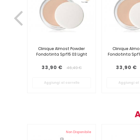
Clinique Almost Powder
Clinique Alm
Fondotinta Spf15 03 Light
Fondotinta Spf1
33,90 €
33,90 €
46,49 €
Aggiungi al carrello
Aggiungi al 
A
Non Disponibile