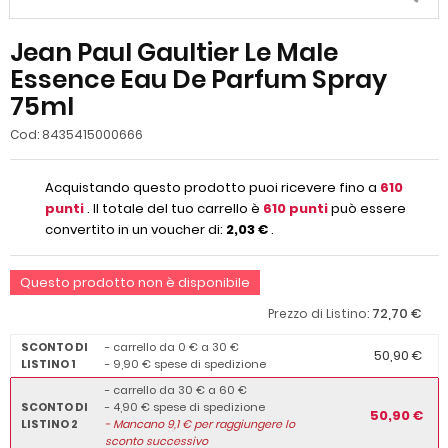
Jean Paul Gaultier Le Male
Essence Eau De Parfum Spray
75ml
Cod:
8435415000666
Acquistando questo prodotto puoi ricevere fino a
610
punti
. Il totale del tuo carrello è
610
punti
può essere
convertito in un voucher di:
2,03 €
.
Questo prodotto non è disponibile
72,70 €
Prezzo di Listino:
SCONTO DI
- carrello da 0 € a 30 €
50,90 €
LISTINO 1
- 9,90 € spese di spedizione
- carrello da 30 € a 60 €
SCONTO DI
- 4,90 € spese di spedizione
50,90 €
LISTINO 2
-
Mancano
9,1
€ per raggiungere lo
sconto successivo