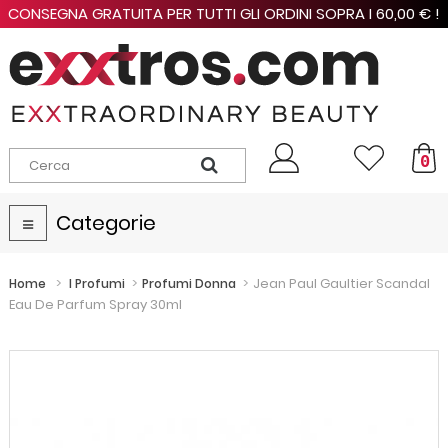
CONSEGNA GRATUITA PER TUTTI GLI ORDINI SOPRA I 60,00 € !
0
Categorie
Navigazione
Toggle
>
>
>
Jean Paul Gaultier Scandal
Home
I Profumi
Profumi Donna
Eau De Parfum Spray 30ml