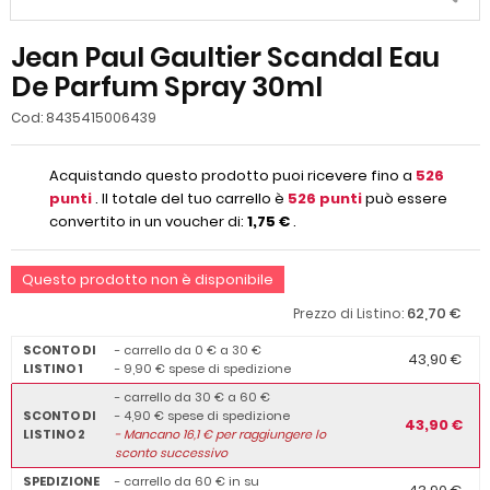
Jean Paul Gaultier Scandal Eau
De Parfum Spray 30ml
Cod:
8435415006439
Acquistando questo prodotto puoi ricevere fino a
526
punti
. Il totale del tuo carrello è
526
punti
può essere
convertito in un voucher di:
1,75 €
.
Questo prodotto non è disponibile
62,70 €
Prezzo di Listino:
SCONTO DI
- carrello da 0 € a 30 €
43,90 €
LISTINO 1
- 9,90 € spese di spedizione
- carrello da 30 € a 60 €
SCONTO DI
- 4,90 € spese di spedizione
43,90 €
LISTINO 2
-
Mancano
16,1
€ per raggiungere lo
sconto successivo
SPEDIZIONE
- carrello da 60 € in su