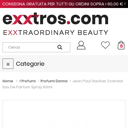
CONSEGNA GRATUITA PER TUTTI GLI ORDINI SOPRA I 60,00 € !
0
Categorie
Navigazione
Toggle
>
>
>
Jean Paul Gaultier Scandal
Home
I Profumi
Profumi Donna
Eau De Parfum Spray 80ml