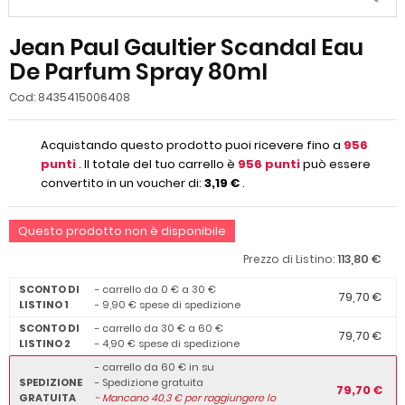
Jean Paul Gaultier Scandal Eau
De Parfum Spray 80ml
Cod:
8435415006408
Acquistando questo prodotto puoi ricevere fino a
956
punti
. Il totale del tuo carrello è
956
punti
può essere
convertito in un voucher di:
3,19 €
.
Questo prodotto non è disponibile
113,80 €
Prezzo di Listino:
SCONTO DI
- carrello da 0 € a 30 €
79,70 €
LISTINO 1
- 9,90 € spese di spedizione
SCONTO DI
- carrello da 30 € a 60 €
79,70 €
LISTINO 2
- 4,90 € spese di spedizione
- carrello da 60 € in su
SPEDIZIONE
- Spedizione gratuita
79,70 €
GRATUITA
-
Mancano
40,3
€ per raggiungere lo