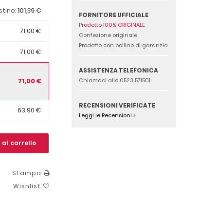
101,39 €
istino:
FORNITORE UFFICIALE
Prodotto 100% ORIGINALE
71,00 €
Confezione originale
Prodotto con bollino di garanzia
71,00 €
ASSISTENZA TELEFONICA
71,00 €
Chiamaci allo 0523 571501
RECENSIONI VERIFICATE
63,90 €
Leggi le Recensioni >
 al carrello
Stampa
Wishlist