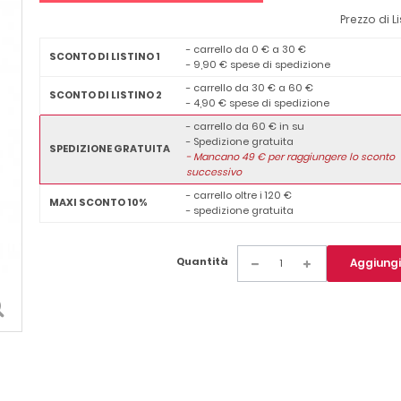
Prezzo di L
- carrello da 0 € a 30 €
SCONTO DI LISTINO 1
- 9,90 € spese di spedizione
- carrello da 30 € a 60 €
SCONTO DI LISTINO 2
- 4,90 € spese di spedizione
- carrello da 60 € in su
- Spedizione gratuita
SPEDIZIONE GRATUITA
-
Mancano
49
€ per raggiungere lo sconto
successivo
- carrello oltre i 120 €
MAXI SCONTO 10%
- spedizione gratuita
Quantità
Aggiungi