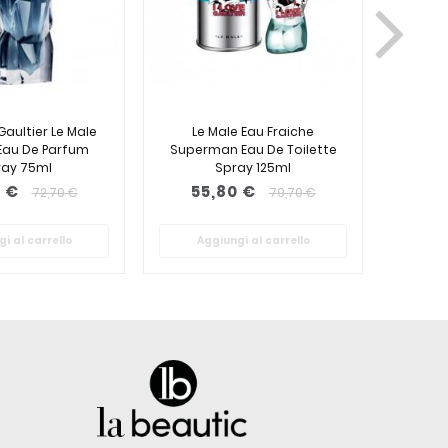
Gaultier Le Male
Le Male Eau Fraiche
Jean Pa
Eau De Parfum
Superman Eau De Toilette
Esse
ray 75ml
Spray 125ml
 €
55,80 €
60
72,70 €
79,70 €
i al carrello
Aggiungi al carrello
Ag