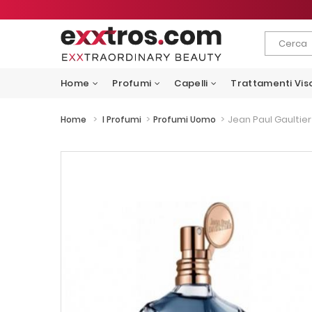
Home
Profumi
Capelli
Trattamenti Vis
>
>
>
Jean Paul Gaultie
Home
I Profumi
Profumi Uomo