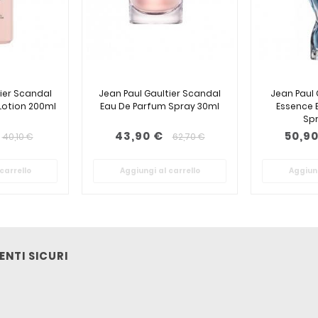
tier Scandal
Jean Paul Gaultier Scandal
Jean Paul 
Lotion 200ml
Eau De Parfum Spray 30ml
Essence 
Sp
43,90 €
50,90
40,10 €
62,70 €
carrello
Aggiungi al carrello
Aggiung
NTI SICURI