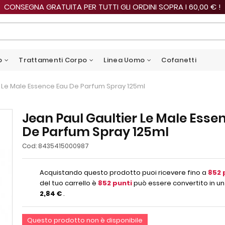
CONSEGNA GRATUITA PER TUTTI GLI ORDINI SOPRA I 60,00 € !
o
Trattamenti Corpo
Linea Uomo
Cofanetti
r Le Male Essence Eau De Parfum Spray 125ml
Jean Paul Gaultier Le Male Esse
De Parfum Spray 125ml
Cod:
8435415000987
Acquistando questo prodotto puoi ricevere fino a
852
del tuo carrello è
852
punti
può essere convertito in un
2,84 €
.
Questo prodotto non è disponibile