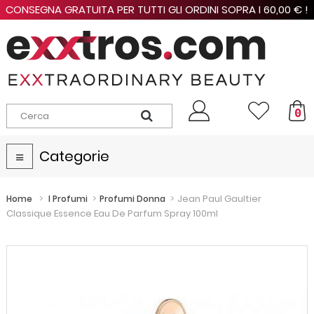
CONSEGNA GRATUITA PER TUTTI GLI ORDINI SOPRA I 60,00 € !
0
Categorie
Navigazione
Toggle
>
>
>
Jean Paul Gaultier
Home
I Profumi
Profumi Donna
Classique Essence Eau De Parfum Spray 100ml