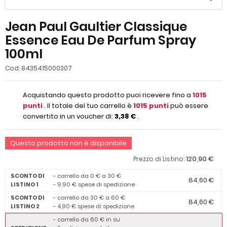
Jean Paul Gaultier Classique
Essence Eau De Parfum Spray
100ml
Cod:
8435415000307
Acquistando questo prodotto puoi ricevere fino a
1015
punti
. Il totale del tuo carrello è
1015
punti
può essere
convertito in un voucher di:
3,38 €
.
Questo prodotto non è disponibile
120,90 €
Prezzo di Listino:
SCONTO DI
- carrello da 0 € a 30 €
84,60 €
LISTINO 1
- 9,90 € spese di spedizione
SCONTO DI
- carrello da 30 € a 60 €
84,60 €
LISTINO 2
- 4,90 € spese di spedizione
- carrello da 60 € in su