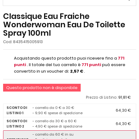
Classique Eau Fraiche
Wonderwoman Eau De Toilette
Spray 100ml
Cod:
8435415005913
Acquistando questo prodotto puoi ricevere fino a
771
punti
. Il totale del tuo carrello è
771
punti
può essere
convertito in un voucher di:
2,57 €
.
Questo prodotto non è disponibile
91,81 €
Prezzo di Listino:
SCONTO DI
- carrello da 0 € a 30 €
64,30 €
LISTINO 1
- 9,90 € spese di spedizione
SCONTO DI
- carrello da 30 € a 60 €
64,30 €
LISTINO 2
- 4,90 € spese di spedizione
- carrello da 60 € in su