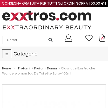
CONSEGNA GRATUITA PER TUTTI GLI ORDINI SOPRA I 60,00 € !
0
Categorie
Navigazione
Toggle
>
>
>
Classique Eau Fraiche
Home
I Profumi
Profumi Donna
Wonderwoman Eau De Toilette Spray 100ml